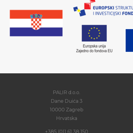
PALIR d.o.o.
Dane Duića 3
10000 Zagreb
Hrvatska
+385 (0)1 61 38 150