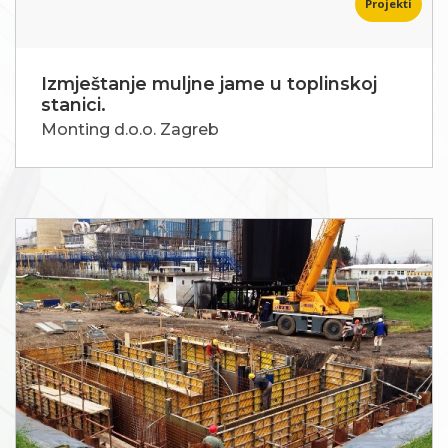
Projekti
Izmještanje muljne jame u toplinskoj
stanici.
Monting d.o.o. Zagreb