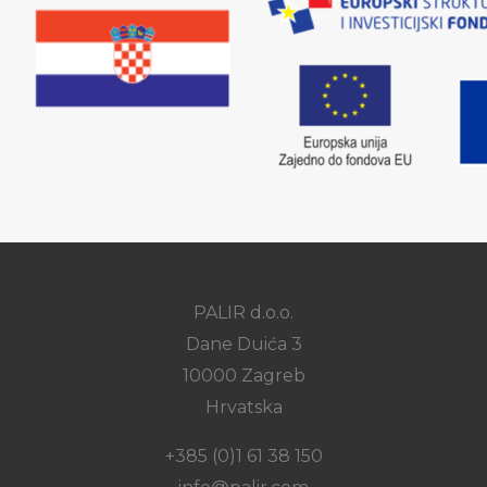
PALIR d.o.o.
Dane Duića 3
10000 Zagreb
Hrvatska
+385 (0)1 61 38 150