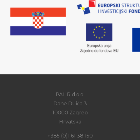
PALIR d.o.o.
Dane Duića 3
10000 Zagreb
Hrvatska
+385 (0)1 61 38 150