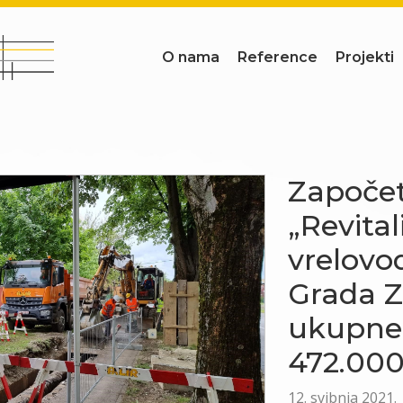
O nama
Reference
Projekti
Započet
„Revitali
vrelovo
Grada 
ukupne 
472.00
12. svibnja 2021.