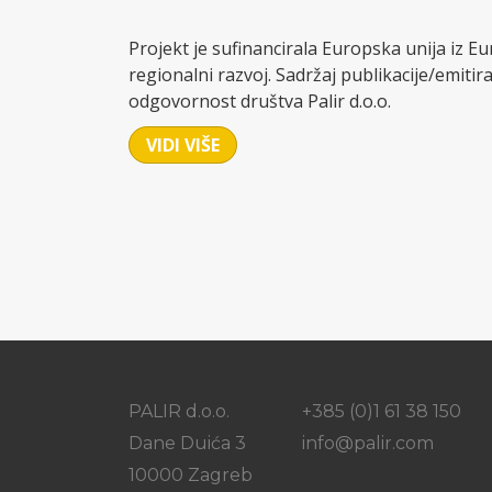
Projekt je sufinancirala Europska unija iz 
regionalni razvoj. Sadržaj publikacije/emitira
odgovornost društva Palir d.o.o.
VIDI VIŠE
PALIR d.o.o.
+385 (0)1 61 38 150
Dane Duića 3
info@palir.com
10000 Zagreb