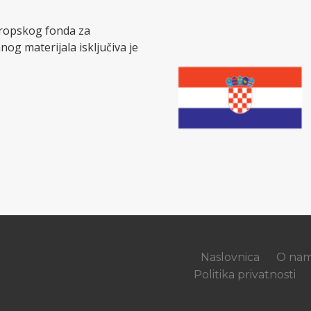
Europskog fonda za
nog materijala isključiva je
Naslovnica
O na
Politika privatnosti