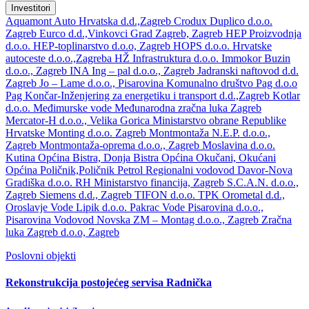
Investitori
Aquamont
Auto Hrvatska d.d.,Zagreb
Crodux
Duplico d.o.o.
Zagreb
Eurco d.d.,Vinkovci
Grad Zagreb, Zagreb
HEP Proizvodnja
d.o.o.
HEP-toplinarstvo d.o.o, Zagreb
HOPS d.o.o.
Hrvatske
autoceste d.o.o.,Zagreba
HŽ Infrastruktura d.o.o.
Immokor Buzin
d.o.o., Zagreb
INA
Ing – pal d.o.o., Zagreb
Jadranski naftovod d.d.
Zagreb
Jo – Lame d.o.o., Pisarovina
Komunalno društvo Pag d.o.o
Pag
Končar-Inženjering za energetiku i transport d.d.,Zagreb
Kotlar
d.o.o.
Međimurske vode
Međunarodna zračna luka Zagreb
Mercator-H d.o.o., Velika Gorica
Ministarstvo obrane Republike
Hrvatske
Monting d.o.o. Zagreb
Montmontaža N.E.P. d.o.o.,
Zagreb
Montmontaža-oprema d.o.o., Zagreb
Moslavina d.o.o.
Kutina
Općina Bistra, Donja Bistra
Općina Okučani, Okućani
Općina Poličnik,Poličnik
Petrol
Regionalni vodovod Davor-Nova
Gradiška d.o.o.
RH Ministarstvo financija, Zagreb
S.C.A.N. d.o.o.,
Zagreb
Siemens d.d., Zagreb
TIFON d.o.o.
TPK Orometal d.d.,
Oroslavje
Vode Lipik d.o.o. Pakrac
Vode Pisarovina d.o.o.,
Pisarovina
Vodovod Novska
ZM – Montag d.o.o., Zagreb
Zračna
luka Zagreb d.o.o, Zagreb
Poslovni objekti
Rekonstrukcija postojećeg servisa Radnička