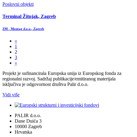
Poslovni objekti
Terminal Žitnjak, Zagreb
ZM - Montag d.o.o., Zagreb
«
1
2
3
»
Projekt je sufinancirala Europska unija iz Europskog fonda za
regionalni razvoj. Sadržaj publikacije/emitiranog materijala
isključiva je odgovornost društva Palir d.o.o.
Vidi više
PALIR d.o.o.
Dane Duića 3
10000 Zagreb
Hrvatska