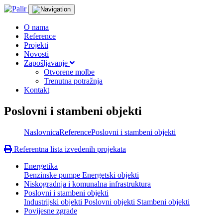
O nama
Reference
Projekti
Novosti
Zapošljavanje
Otvorene molbe
Trenutna potražnja
Kontakt
Poslovni i stambeni objekti
Naslovnica
Reference
Poslovni i stambeni objekti
Referentna lista izvedenih projekata
Energetika
Benzinske pumpe
Energetski objekti
Niskogradnja i komunalna infrastruktura
Poslovni i stambeni objekti
Industrijski objekti
Poslovni objekti
Stambeni objekti
Povijesne zgrade