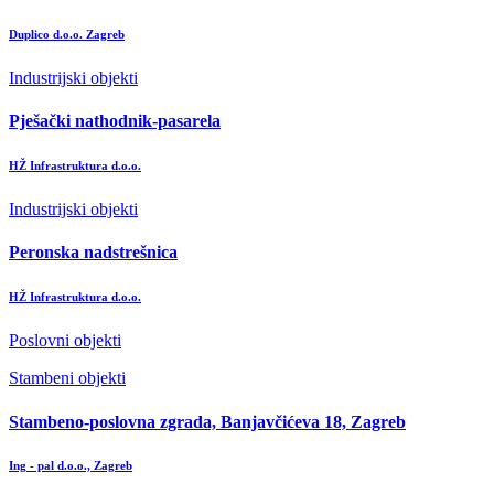
Duplico d.o.o. Zagreb
Industrijski objekti
Pješački nathodnik-pasarela
HŽ Infrastruktura d.o.o.
Industrijski objekti
Peronska nadstrešnica
HŽ Infrastruktura d.o.o.
Poslovni objekti
Stambeni objekti
Stambeno-poslovna zgrada, Banjavčićeva 18, Zagreb
Ing - pal d.o.o., Zagreb