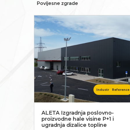
Povijesne zgrade
Industrijski objekti
Reference
Novosti
ALETA Izgradnja poslovno-
proizvodne hale visine P+1 i
ugradnja dizalice topline