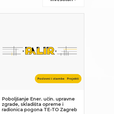
Poslovni i stambeni objekti
Projekti
Poboljšanje Ener. učin. upravne
zgrade, skladišta opreme i
radionica pogona TE-TO Zagreb