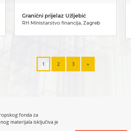
Granični prijelaz Užljebić
RH Ministarstvo financija, Zagreb
1
2
3
»
Europskog fonda za
nog materijala isključiva je