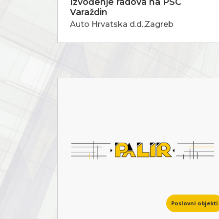
Izvođenje radova na PSC
Varaždin
Auto Hrvatska d.d.,Zagreb
Poslovni objekti