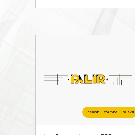
Poslovni i stambeni objekti
Projekti