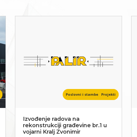
Poslovni i stambeni objekti
Projekti
Izvođenje radova na
rekonstrukciji građevine br.1 u
vojarni Kralj Zvonimir