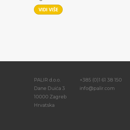
VIDI VIŠE
PALIR d.o.o.
+385 (0)1 61 38 150
Dane Duića 3
info@palir.com
10000 Zagreb
Hrvatska