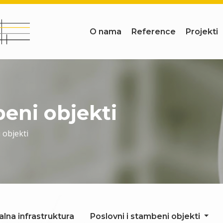
O nama
Reference
Projekti
beni objekti
 objekti
lna infrastruktura
Poslovni i stambeni objekti